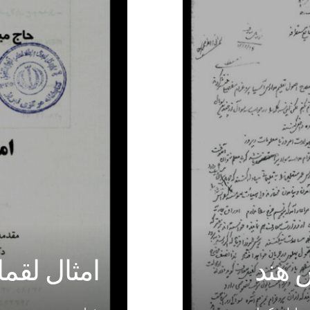
 هند
امثال لقم