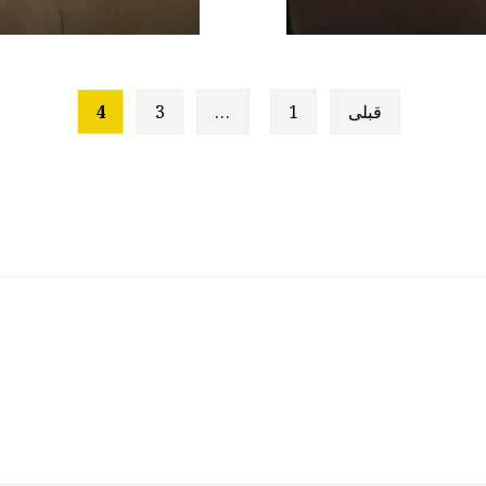
قبلی
1
…
3
4